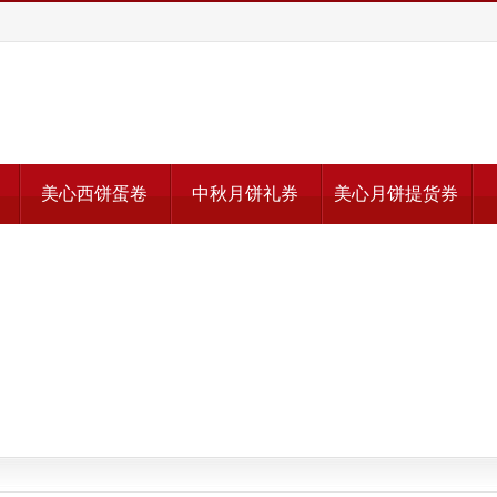
美心西饼蛋卷
中秋月饼礼券
美心月饼提货券