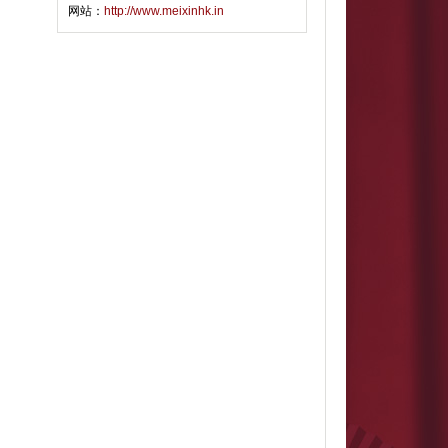
网站：
http://www.meixinhk.in