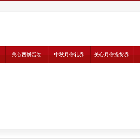
美心西饼蛋卷
中秋月饼礼券
美心月饼提货券