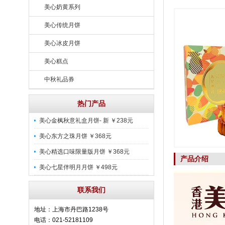
美心奶黄系列
美心传统月饼
美心冰皮月饼
美心糕点
中秋礼品券
热门产品
美心金枫秋意礼盒月饼- 新 ￥238元
美心东方之珠月饼 ￥368元
美心精选口味限量版月饼 ￥368元
产品介绍
美心七星伴明月月饼 ￥498元
联系我们
地址：上海市丹巴路1238号
电话：021-52181109