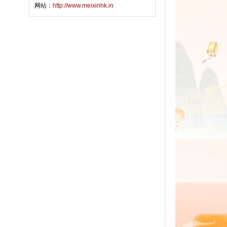
网站：
http://www.meixinhk.in