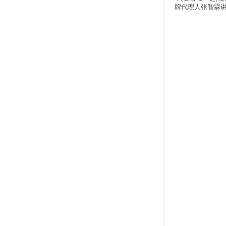
牌代理人张智霖讲