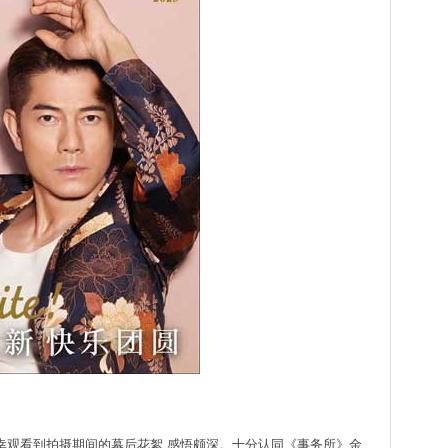
有幸观看到拍摄期间的幕后花絮,感悟颇深。十分认同《事务所》金