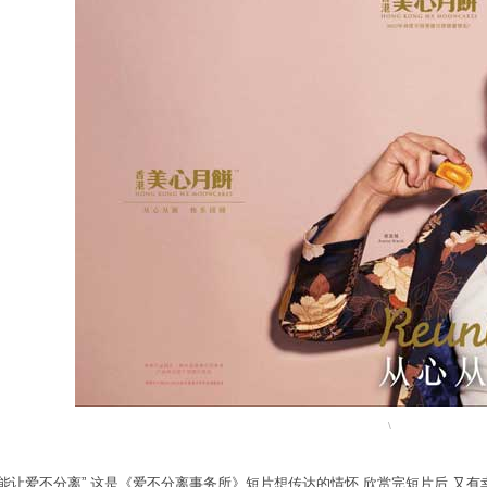
\
便能让爱不分离”,这是《爱不分离事务所》短片想传达的情怀,欣赏完短片后,又