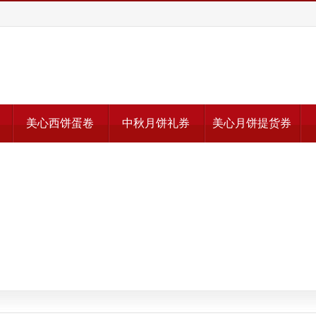
美心西饼蛋卷
中秋月饼礼券
美心月饼提货券