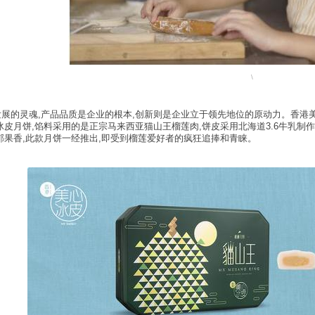
\
展的灵魂,产品品质是企业的根本,创新则是企业立于领先地位的原动力。香港
冰皮月饼,馅料采用的是正宗马来西亚猫山王榴莲肉,饼皮采用北海道3.6牛乳制
郁果香,此款月饼一经推出,即受到榴莲爱好者的疯狂追捧和青睐。