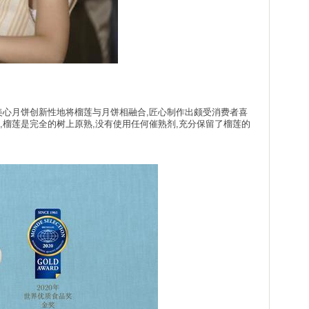
美心月饼创新性地将榴莲与月饼相融合,匠心制作出颇受消费者喜
作,榴莲是完全的树上原熟,没有使用任何催熟剂,充分保留了榴莲的